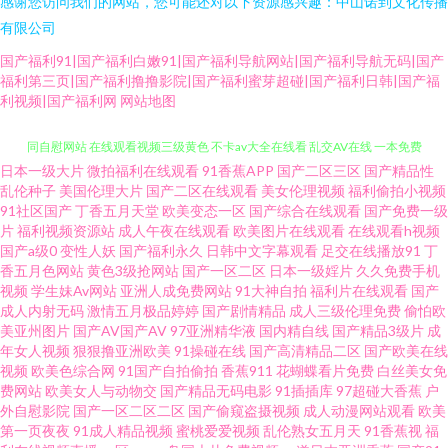
感谢您访问我们的网站，您可能还对以下资源感兴趣：中山诺到文化传播
有限公司
国产福利91|国产福利白嫩91|国产福利导航网站|国产福利导航无码|国产
福利第三页|国产福利撸撸影院|国产福利蜜芽超碰|国产福利日韩|国产福
利视频|国产福利网
网站地图
日本一级大片
微拍福利在线观看
91香蕉APP
国产二区三区
国产精品性
久久神马 91豆花社区在线观看 九一抖音视频 久久成人黄色网 福利视频95 女
乱伦种子
美国伦理大片
国产二区在线观看
美女伦理视频
福利偷拍小视频
91社区国产
丁香五月天堂
欧美变态一区
国产综合在线观看
国产免费一级
同自慰网站 在线观看视频三级黄色 不卡av大全在线看 乱交AV在线 一本免费
片
福利视频资源站
成人午夜在线观看
欧美图片在线观看
在线观看h视频
国产a级0
变性人妖
国产福利永久
日韩中文字幕观看
足交在线播放91
丁
香五月色网站
黄色3级抢网站
国产一区二区
日本一级婬片
久久免费手机
高清无码 91无码午夜人妻蜜桃 激情婷婷网 五月天婷婷色色 91网站在线观看
视频
学生妹Av网站
亚洲人成免费网站
91大神自拍
福利片在线观看
国产
成人内射无码
激情五月极品婷婷
国产剧情精品
成人三级伦理免费
偷怕欧
密桃 久久品精人 夜夜骑换妻 99福利导航在线观看 久久另类精品国产 桃色五
美亚州图片
国产AV国产AV
97亚洲精华液
国内精自线
国产精品3级片
成
年女人视频
狠狠撸亚洲欧美
91操碰在线
国产高清精品二区
国产欧美在线
视频
欧美色综合网
91国产自拍偷拍
香蕉911
花蝴蝶看片免费
白丝美女免
月 91狼友社在线观看 国产二区v 日韩亚洲欧美综合在线 91九色蝌蚪熟女露脸
费网站
欧美女人与动物交
国产精品无码电影
91插插库
97超碰大香蕉
户
外自慰影院
国产一区二区二区
国产偷窥盗摄视频
成人动漫网站观看
欧美
国产精品有限公司 日韩深夜肏逼啪啪啪 91国产乱子伦 欧美淫啪啪重囗味合
第一页夜夜
91成人精品视频
蜜桃爱爱视频
乱伦熟女五月天
91香蕉视
福