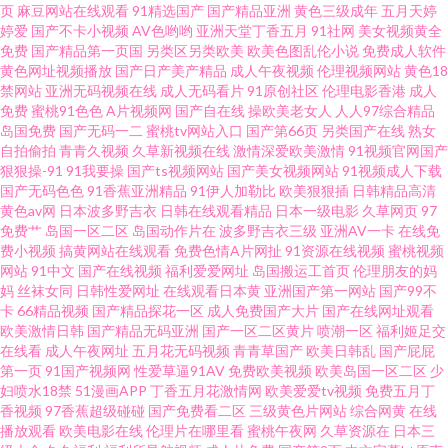
页
麻豆网站在线观看
91精选国产
国产精品亚洲
黄色三级成年
五月天婷
婷爱
国产不卡小视频
AV色哟哟
亚洲天堂丁香五月
91社网
美女视频黄全
91av手机视频在线 国产日本精品久久 亚州射逼 大香蕉老司机福利 人妖肛交
免费
国产精品第一页国
另类区另类欧美
欧美色图乱伦小说
免费成人软件
黄色网址视频播放
国产日产美产精品
成人午夜视频
伦理视频网站
黄色18
91福利主播 福利国产熟女 日韩欧美国产成人 91人妻草 国产亚洲日本欧美 午
禁网站
亚洲无码视频在线
成人无码看片
91原创社区
伦理电影香港
成人
免费
蜜桃91色色
A片视频网
国产自在线
操欧美老女人
人人97综合精品
岛国免费
国产无码一二
蜜桃tv网站入口
国产第66页
另类国产在线
熟女
夜av免费 国产欧美成人麻豆久久 五月丁香淫淫网 91网页 久草韩日WWW
自拍偷拍
青青久视频
久草新视频在线
激情深爱欧美激情
91视频官网国产
狠狠操-91
91我要操
国产ts视频网站
国产美女视频网站
91视频成人下载
1024吃瓜官网入口 东方av亚洲 日本韩国久久 avt天堂 国产精品综合网 精品一
国产无码色色
91香蕉亚洲精品
91伊人加勒比
欧美狠狠插
日韩精品高清
黄色av网
日本波多野吉衣
日韩在线观看精品
日本一级电影
久草网页
97
免费艹
岛国一区二区
岛国动作片在
波多野吉衣三级
亚洲AV一卡
在线免
期二期在线 色婷婷亚洲精品 先锋影音资源女人网 午夜欧美久久一 97超碰福
费小视频
搞黄网站在线观看
免费色情A片网扯
91资源在线视频
蜜桃视频
网站
91中文
国产在线视频
福利爱爱网址
岛国搬运工首页
伦理朋友的妈
利 免费成人在线网 91大香蕉探花 老司机av电影 91热视频在线观看 极品色视
妈
丝袜女同
日韩性爱网址
在线观看日本黄
亚洲国产第一网站
国产99不
卡
66精品视频
国产精品探花一区
成人免费国产大片
国产在线网址观看
欧美激情日韩
国产精品无码亚洲
国产一区二区黄片
喷潮一区
福利姬足交
频导航 91爱爱视频午夜 第一福利视频导航 国产合集1024 深夜看片 91视频日
在线看
成人午夜网址
五月花无码视频
青青草国产
欧美日韩乱
国产屁屁
第一页
91国产视频网
性爱草逼91AV
免费欧美视频
欧美岛国一区二区
少
本 精品无码一二 91看大片 久久第6页 91黑料网址入口 久久0区 91大神文轩
妇喷水18禁
51漫画APP
丁香五月花激情网
欧美爱爱tv视频
免费五月丁
香视频
97香蕉超级碰碰
国产免费看二区
三级黄色片网站
综合网黄
在线
播放观看
欧美电影在线
伦理片在哪里看
蜜桃午夜网
久草资源在
日本三
国产电影三区 手机1024黄色视频 91丝袜视频 久久肏com 影音先锋最新av在