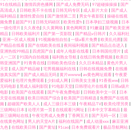
91在线精品
|
激情四房色播网
|
国产成人免费无码
|
97超碰操操操
|
国产
高清成人
|
日韩欧美不卡在线
|
日韩无码专区
|
成人影片大全
|
国产成人
福利精品
|
激情性爱自拍
|
国产激情第二页
|
男女午夜影院
|
操碰在线视
频免费
|
超国产91
|
日韩无码砖区
|
欧美性爱h
|
日本孕妇三级视频
|
日本
一级伦理片
|
久久夜色
|
久久黄网络
|
黄色网网页
|
91嫩逼
|
国产欧美亚洲
精品
|
日韩欧美福利片
|
国产第一页影院
|
国产精品v日韩片
|
久久福利社
|
亚洲一区成人视频
|
91视频偷拍自拍
|
一级a看片免费
|
欧美乱伦图
|
国
产精品在线看
|
国产在线欧美在线
|
夜间福利视频
|
国产精品点击进入
|
亚洲热线99精品
|
四虎国产自
|
成年人电影在线看
|
日本韩国伦理片
|
成
人一二区
|
91国内自拍视频
|
福利熟女导航
|
在线日韩免费视频
|
欧美日
韩亚洲国产
|
91青青在线
|
日韩欧美色综合
|
久久日本精品
|
黄色片男人
天堂
|
成人国产精品秘
|
宅男视频福利在线
|
日韩在线视频免费
|
在线播
放真实国产
|
国产成人精品无吗
|
黄片wwww
|
av黄色网址观看
|
午夜爱
爱福利
|
伦理片免费现看
|
少妇成人网
|
日韩美女主播
|
91香蕉ww
|
日韩
无码电影
|
黑成人福利影院
|
91电影天堂
|
日韩理论片在线看
|
日韩a级片
电影
|
欧美国产在线观看
|
国产午夜免费电影
|
日韩欧美中文一区
|
日本
天堂在线视频
|
欧美日韩国产综合
|
欧美国产日韩精选
|
免费国产在线视
频
|
超碰国产欧美人人
|
成人三级日本三级
|
午夜精品TV
|
欧美伦理另类
|
三级网站日本
|
论理片第一页
|
在线观看污网址
|
日本中文字幕精品
|
最
新三级网站在线
|
午夜宅男成人免费
|
丁香网五月
|
国产无码一区
|
三级
在线黄色网址
|
男人的天堂A片
|
福利在线国产
|
成人动漫xxx
|
麻豆亚洲
九色
|
在线欧美日韩
|
国产黄址
|
91cao
|
日本免费观看片
|
极品导航网站
|