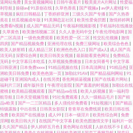
逼网站免费
|
美女黄视频网站
|
日韩午夜看片
|
殴美黄片A片网址
|
性爱福
利导航
|
操碰av
|
91原创在线
|
久草色香蕉
|
国产视频a
|
av伊人蜜桃
|
91
草视频
|
疯狂日韩精品
|
丁香婷婷亚洲
|
三级久久国产专播
|
国产久热香
蕉在
|
丝瓜视频成年版
|
91美脚恋足社区
|
欧美性爱肏屄图
|
激情婷婷网
|
免费看h视频
|
成人国产精品无码
|
午夜福利视频影视
|
手机福利在线播放
|
久草黄色
|
欧美激情视频二区
|
久久人妻无码中交
|
午夜伦理电影网
|
国
产二区高清
|
一级色免费观看
|
欧美性爱一区二区
|
性交乱伦视频
|
激情
四房
|
国产精品视频免费
|
亚洲伦理在线
|
免费三级网址
|
欧美综合色色
|
欧美人妖射精
|
成人精品三区
|
欧洲色色色入口
|
国产成a人
|
成人国产高
清无码
|
深爱综合网
|
欧美日韩美女视频
|
最新能看黄色网址
|
免费精品
无码
|
中文字幕日本吃瓜
|
久草视频免费播放
|
日本女同番号
|
中文字幕
日韩亚洲
|
日本免费xxxx
|
91精品视频在线
|
日本高清网址
|
91精品色
|
亚
洲欧美日韩免费
|
欧美色色第一页
|
加勒比91AV
|
国产精品福利网站
|
91
超碰干
|
亚洲国内成人
|
在线另类
|
香焦网插逼视频
|
国产在线看片网站
|
福利片三区
|
成年版抖音
|
午夜理论影院
|
国产羞羞的时视频
|
加勒比在线
蜜桃
|
欧美精品视频观看
|
国产精品va在线
|
欧美人妖视频
|
第一福利导
航导航
|
日本天堂视频导航
|
91社免费观看
|
久久一级精品毛片
|
国产精
品v欧美
|
国产一二三区精品
|
多人强伦轩免费看
|
91短视频污
|
国产精品
特级露脸
|
中出在线
|
日韩美女影院
|
青青草在免费线观
|
欧美日韩在线
免费
|
欧美国产在线播放
|
成人99
|
日本一级淫片
|
欧美性综合网
|
免费
淫网
|
欧美日韩大片
|
在线国产中文字幕
|
欧美色图激情文学
|
福利片一区
|
久久国产精品
|
伊人婷婷五月色
|
黄色网址在线观
|
人妖在线不卡
|
成人
欧美视频在
|
青青久在线视频
|
日韩欧美资源
|
国产丁香网导航
|
国产日