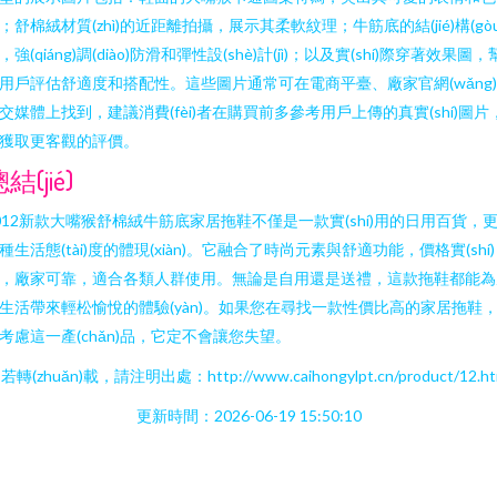
；舒棉絨材質(zhì)的近距離拍攝，展示其柔軟紋理；牛筋底的結(jié)構(gòu
，強(qiáng)調(diào)防滑和彈性設(shè)計(jì)；以及實(shí)際穿著效果圖，
用戶評估舒適度和搭配性。這些圖片通常可在電商平臺、廠家官網(wǎng
交媒體上找到，建議消費(fèi)者在購買前多參考用戶上傳的真實(shí)圖片
獲取更客觀的評價。
結(jié)
012新款大嘴猴舒棉絨牛筋底家居拖鞋不僅是一款實(shí)用的日用百貨，
種生活態(tài)度的體現(xiàn)。它融合了時尚元素與舒適功能，價格實(shí)
，廠家可靠，適合各類人群使用。無論是自用還是送禮，這款拖鞋都能為
生活帶來輕松愉悅的體驗(yàn)。如果您在尋找一款性價比高的家居拖鞋
考慮這一產(chǎn)品，它定不會讓您失望。
若轉(zhuǎn)載，請注明出處：http://www.caihongylpt.cn/product/12.ht
更新時間：2026-06-19 15:50:10