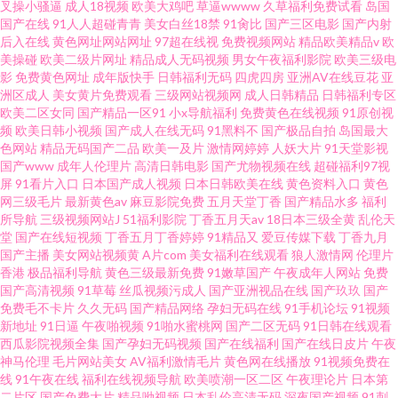
叉操小骚逼
成人18视频
欧美大鸡吧
草逼wwww
久草福利免费试看
岛国
国产在线
91人人超碰青青
美女白丝18禁
91肏比
国产三区电影
国产内射
后入在线
黄色网址网站网址
97超在线视
免费视频网站
精品欧美精品v
欧
美操碰
欧美二级片网址
精品成人无码视频
男女午夜福利影院
欧美三级电
影
免费黄色网址
成年版快手
日韩福利无码
四虎四房
亚洲AV在线豆花
亚
洲区成人
美女黄片免费观看
三级网站视频网
成人日韩精品
日韩福利专区
欧美二区女同
国产精品一区91
小x导航福利
免费黄色在线视频
91原创视
频
欧美日韩小视频
国产成人在线无码
91黑料不
国产极品自拍
岛国最大
色网站
精品无码国产二品
欧美一及片
激情网婷婷
人妖大片
91天堂影视
国产www
成年人伦理片
高清日韩电影
国产尤物视频在线
超碰福利97视
屏
91看片入口
日本国产成人视频
日本日韩欧美在线
黄色资料入口
黄色
网三级毛片
最新黄色av
麻豆影院免费
五月天堂丁香
国产精品水多
福利
所导航
三级视频网站J
51福利影院
丁香五月天av
18日本三级全黄
乱伦天
堂
国产在线短视频
丁香五月丁香婷婷
91精品又
爱豆传媒下载
丁香九月
国产主播
美女网站视频黄
A片com
美女福利在线观看
狼人激情网
伦理片
香港
极品福利导航
黄色三级最新免费
91嫩草国产
午夜成年人网站
免费
国产高清视频
91草莓
丝瓜视频污成人
国产亚洲视品在线
国产玖玖
国产
免费毛不卡片
久久无码
国产精品网络
孕妇无码在线
91手机论坛
91视频
新地址
91日逼
午夜啪视频
91啪水蜜桃网
国产二区无码
91日韩在线观看
西瓜影院视频全集
国产孕妇无码视频
国产在线福利
国产在线日皮片
午夜
神马伦理
毛片网站美女
AV福利激情毛片
黄色网在线播放
91视频免费在
线
91午夜在线
福利在线视频导航
欧美喷潮一区二区
午夜理论片
日本第
二片区
国产免费大片
精品呦视频
日本乱伦高清无码
深夜国产视频
91刺