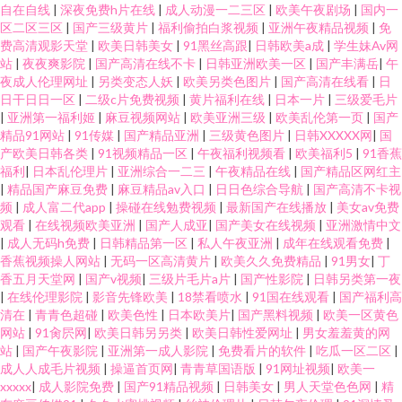
自在自线
|
深夜免费h片在线
|
成人动漫一二三区
|
欧美午夜剧场
|
国内一
区二区三区
|
国产三级黄片
|
福利偷拍白浆视频
|
亚洲午夜精品视频
|
免
费高清观影天堂
|
欧美日韩美女
|
91黑丝高跟
|
日韩欧美a成
|
学生妹Av网
站
|
夜夜爽影院
|
国产高清在线不卡
|
日韩亚洲欧美一区
|
国产丰满岳
|
午
夜成人伦理网址
|
另类变态人妖
|
欧美另类色图片
|
国产高清在线看
|
日
日干日日一区
|
二级c片免费视频
|
黄片福利在线
|
日本一片
|
三级爱毛片
|
亚洲第一福利姬
|
麻豆视频网站
|
欧美亚洲三级
|
欧美乱伦第一页
|
国产
精品91网站
|
91传媒
|
国产精品亚洲
|
三级黄色图片
|
日韩XXXXX网
|
国
产欧美日韩各类
|
91视频精品一区
|
午夜福利视频看
|
欧美福利5
|
91香蕉
福利
|
日本乱伦理片
|
亚洲综合一二三
|
午夜精品在线
|
国产精品区网红主
|
精品国产麻豆免费
|
麻豆精品av入口
|
日日色综合导航
|
国产高清不卡视
频
|
成人富二代app
|
操碰在线勉费视频
|
最新国产在线播放
|
美女av免费
观看
|
在线视频欧美亚洲
|
国产人成亚
|
国产美女在线视频
|
亚洲激情中文
|
成人无码h免费
|
日韩精品第一区
|
私人午夜亚洲
|
成年在线观看免费
|
香蕉视频操人网站
|
无码一区高清黄片
|
欧美久久免费精品
|
91男女
|
丁
香五月天堂网
|
国产v视频
|
三级片毛片a片
|
国产性影院
|
日韩另类第一夜
|
在线伦理影院
|
影音先锋欧美
|
18禁看喷水
|
91国在线观看
|
国产福利高
清在
|
青青色超碰
|
欧美色性
|
日本欧美片
|
国产黑料视频
|
欧美一区黄色
网站
|
91肏屄网
|
欧美日韩另另类
|
欧美日韩性爱网址
|
男女羞羞黄的网
站
|
国产午夜影院
|
亚洲第一成人影院
|
免费看片的软件
|
吃瓜一区二区
|
成人人成毛片视频
|
操逼首页网
|
青青草国语版
|
91网址视频
|
欧美一
xxxxx
|
成人影院免费
|
国产91精品视频
|
日韩美女
|
男人天堂色色网
|
精