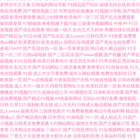
多野步中文字幕
日韩福利网址导航
91精品国产社区
超碰无码在线
欧美日
韩高清免费
国产激情视频三区
宅男福利在线播放
91视频污导航
国产啪亚
线 91综合 色蜜桃91 91影业在线视频导航 欧美激情综合素质 91九色 九九不
洲国
欧美性爱密臀
疯狂少妇喷潮
欧美肏屄一区二区
国产乱伦免费观看
偷拍草草草
97狠狠插
香蕉视频下载污版
三级黄色视频网址
午夜99
91日
卡国产强姦 91avv在线视频 国产馆一区二区 性爱福利视频 俺来也去婷婷听听
逼视频
国产成在线观看
萌白酱一线天
乱伦五月天婷婷
美腿丝袜在线观看
国产精品3p
91综合碰
国产乱女乱
成人xxxxx
日韩伦理片
91色爱
免费黄
色av网址
欧美肥老妇
欧美在线tv
加勒比在线视屏
国产美女在线免费
91
日韩欧美午夜场 91丝袜论坛 另类人妖伦
香蕉污APP
国产高清自拍一区
第一页草草影院
韩日成人
精品福利
91天
堂一区二区
日韩a级电影
国产二区高清
国产www视频
国产粉嫩
国产男女
猛视频
91社在线看
欧美日韩黄色片
变态另态另类2
91李宗精品
黑丝袜自
慰喷水
乱伦五月
国产无码网站
三级无毒免费
青青草51
91丝袜在线
91九
色在线观看
91插
成人中文字幕免费
成年人网站视频
免费在线影院
日本
欧美第一页
国产ts在线观看
午夜影院国产在线
91操在线观看
日韩在线播
放视频
成人大片一级天天
内射性爱网址大全
欧美社区第一页
欧美在线视
频播放
91视频污污污
超碰在线公开
AV蜜桃吃瓜
日本欧美在线看
国产精
选免费视频
国产精品91视频
69热最新网址
无码白丝强行免费
激情影院
日韩
久草123
福利欧美在线
成人片无码
日韩成人极品视频
国产在线诱惑
乱人xxxxx
超黄无码
三级黄色图片
91免费看视频
精品午夜福利网
精品亚
洲成a人
国产精品萌白酱
日本理论
91操电影
91一区
成人精品无
91国产
小视频
日韩美女免费直播
A片网站网址
激情文学色
国产主播第37页
青久
青青
日本精品在线播放
三级A片
国产日韩亚洲综合
91短视频网站
欧美骚
网站
丁香五月天亚洲
欧美大粗吊人妖
深夜福利亚洲
人兽福利导航
91叉