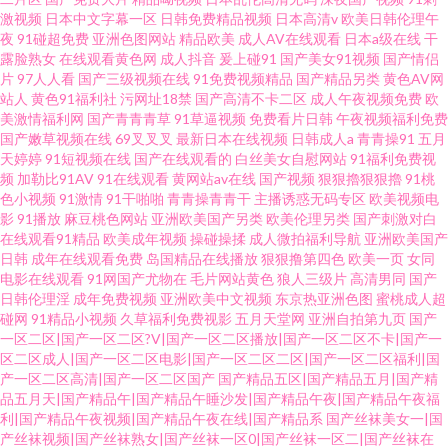
激视频
日本中文字幕一区
日韩免费精品视频
日本高清v
欧美日韩伦理午
夜
91碰超免费
亚洲色图网站
精品欧美
成人AV在线观看
日本a级在线
干
露脸熟女
在线观看黄色网
成人抖音
爰上碰91
国产美女91视频
国产情侣
片
97人人看
国产三级视频在线
91免费视频精品
国产精品另类
黄色AV网
站人
黄色91福利社
污网址18禁
国产高清不卡二区
成人午夜视频免费
欧
美激情福利网
国产青青青草
91草逼视频
免费看片日韩
午夜视频福利免费
国产嫩草视频在线
69叉叉叉
最新日本在线视频
日韩成人a
青青操91
五月
天婷婷
91短视频在线
国产在线观看的
白丝美女自慰网站
91福利免费视
频
加勒比91AV
91在线观看
黄网站av在线
国产视频
狠狠擼狠狠擼
91桃
色小视频
91激情
91干啪啪
青青操青青干
主播诱惑无码专区
欧美视频电
影
91播放
麻豆桃色网站
亚洲欧美国产另类
欧美伦理另类
国产刺激对白
在线观看91精品
欧美成年视频
操碰操揉
成人微拍福利导航
亚洲欧美国产
日韩
成年在线观看免费
岛国精品在线播放
狠狠撸第四色
欧美一页
女同
电影在线观看
91网国产尤物在
毛片网站黄色
狼人三级片
高清男同
国产
日韩伦理淫
成年免费视频
亚洲欧美中文视频
东京热亚洲色图
蜜桃成人超
碰网
91精品小视频
久草福利免费视影
五月天堂网
亚洲自拍第九页
国产
一区二区|国产一区二区?V|国产一区二区播放|国产一区二区不卡|国产一
区二区成人|国产一区二区电影|国产一区二区二区|国产一区二区福利|国
产一区二区高清|国产一区二区国产
国产精品五区|国产精品五月|国产精
品五月天|国产精品午|国产精品午睡沙发|国产精品午夜|国产精品午夜福
利|国产精品午夜视频|国产精品午夜在线|国产精品系
国产丝袜美女一|国
产丝袜视频|国产丝袜熟女|国产丝袜一区0|国产丝袜一区二|国产丝袜在