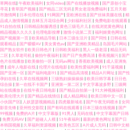
草网在线
|
午夜欧美福利
|
女同video
|
国产在线播放视频
|
国产原创小宝
寻花
|
青草国产视频
|
国产精品二区无码
|
男女老湿免费福利
|
五月天都
市激情网
|
日本伦理在线
|
91网国产
|
亚欧洲在线
|
国产丝袜美腿在线
|
精
品成人激情视频
|
吉林五月花综合网
|
少妇福利社区
|
免费电影在线观看
|
91自拍在线
|
日韩精品制服诱惑
|
黄色三级毛片儿
|
在线浏览黄色网址
|
精品视频久久久久
|
伦理电影按摩
|
激情小说第二页
|
福利姬黄色网址
|
国产视频第一页
|
欧美精品导航
|
日本三级生活片
|
国产同性
|
日韩在线
观看精品
|
国产暧暧AV
|
美女黄色av
|
国产亚洲欧美精品
|
岛国毛片网站
|
国产熟女软件
|
欧美日韩色片
|
日韩欧美福利
|
黑人一级老湿
|
精品无码
二区
|
久草老司机
|
偷拍午夜福利
|
国产日产免费高清
|
香蕉视频污
|
国产
色片在线播放
|
欧美偷拍一区
|
无码av网址
|
香蕉欧美视频
|
成人亚洲免
费
|
成年人电影在线
|
伦理片在线电影
|
欧美性爱福利网
|
91干逼视频
|
国产亚洲一区
|
国产福利电影91
|
国产精品高清视
|
精品A片网址
|
国产性
孕妇在线
|
久草在线视频网
|
三级熟妇操操操操
|
欧美日韩字幕
|
日日色
综合操
|
第一在线不卡国产
|
亚洲第一第二区
|
中文字幕波多野
|
三级网
站在线播放
|
在线午夜日韩电影
|
国产精品自拍第一
|
91大神视频福利
|
欧美伦理大片
|
国产精品在线情侣
|
成人精品网站
|
欧美日韩中文一区
|
小伙国产区
|
人妖瑟瑟视频精品
|
四虎最新域名
|
国产午夜无码喷水
|
女同
影音先锋
|
亚州性交影院
|
国产有码在线观看
|
日本三级在线视频
|
国产
99视频
|
免费的A片
|
中文字幕版
|
91男人
|
无码在线
|
中文字幕国产日韩
|
免费无码AV
|
国产超碰人人模
|
51午夜福利
|
最新的黄色网址
|
国产日
本韩国视频
|
久草福利资源视频
|
欧美色五区
|
A片成人无码
|
日韩中文精