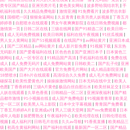
类专区国产精品
|
亚洲另类片毛
|
黄色美女网站
|
波多野给我结衣乳
|
手
机福利在线
|
久久精品免费电影
|
激情亚洲
|
91免费看片
|
波多野吉衣影
视
|
国模吧一区
|
狠狠肏逼网站
|
久反青青
|
欧美另类人妖视频
|
丁香五月
婷婷香
|
自慰喷水在线观看
|
男女午夜爽爽影院
|
在线日韩免费视频
|
都
激情第一页
|
日韩二区在线
|
三级在线网
|
国产91精选二区
|
欧美日韩一
线
|
成人无码免费视频
|
欧美日韩网
|
福利在线午夜视频
|
91丝瓜视频
|
男人女人黄网站
|
国产51视频观看
|
在线国产9
|
av网站黄片
|
亚洲日本成
人
|
国产二区精品
|
av网站黄片
|
成人影片影免费
|
91视频下载
|
东京热
无码影片
|
国产爱看福利在线
|
区色色色
|
国产亚洲日本子
|
日本簧色三
级网站
|
成人一区专区在
|
91精品国产高清
|
手机福利在线看
|
免费在线
成人
|
成人免费无码片
|
成人免费网站黄
|
日韩欧美二
|
国产乱子伦
|
亚洲
欧美国产
|
国产大片在线观看
|
官方免费毛片网站
|
成人精品影院亚洲
|
18禁喷水
|
日本h片在线观看
|
高清综合久久免费
|
成人毛片免费网址
|
超
碰探花
|
欧美性爱黄色片
|
操操操激情网站
|
日本无码在线中文
|
欧美人
色图
|
丁香香婷婷
|
三级A片黄色
|
极品白丝自慰出水
|
欧美丝袜足交
|
日本
人妖在线观看
|
久草色香蕉
|
日韩精品一区二区
|
亚洲深夜福利
|
国产精
品都市激情
|
91小视频在线
|
成人国产免费电影
|
91视频青青草
|
欧美足
交一区二区
|
欧美黑人马上影院
|
日本中文字幕视频
|
青青国产免费看
|
丁香五月婷婷A片
|
亚洲成a片
|
男人三级天堂网
|
国产mv免费观看
|
日本
成年人电影
|
操肥臀熟女
|
午夜福利中心
|
欧美伦理在线
|
日韩伦理在线
视频
|
成人福利片
|
日韩毛片在线
|
久久av导航
|
91香蕉直播
|
欧美精品三
级
|
初高生黄福利网站
|
国产福利在线观
|
最新国产一区二区
|
国产精品