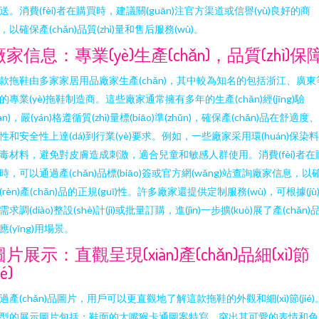
送。消費(fèi)者在購買時，建議關(guān)注官方渠道或信譽(yù)良好的商
，以確保產(chǎn)品質(zhì)量和售后服務(wù)。
廠家信息：專業(yè)生產(chǎn)，品質(zhì)保
款拖鞋由多家家居用品廠家生產(chǎn)，其中較為知名的包括浙江、廣東
的專業(yè)拖鞋制造商。這些廠家通常擁有多年的生產(chǎn)經(jīng)驗
yàn)，嚴(yán)格遵循質(zhì)量標(biāo)準(zhǔn)，確保產(chǎn)品在舒適度
性和安全性上達(dá)到行業(yè)要求。例如，一些廠家采用環(huán)保染
毒材料，避免對皮膚造成刺激，適合兒童和敏感人群使用。消費(fèi)者在
時，可以通過產(chǎn)品標(biāo)簽或官方網(wǎng)站查詢廠家信息，以
(rèn)產(chǎn)品的正規(guī)性。許多廠家還提供定制服務(wù)，可根據(jù
需求調(diào)整設(shè)計(jì)或批量訂購，進(jìn)一步擴(kuò)展了產(chǎn)
應(yīng)用場景。
圖片展示：直觀呈現(xiàn)產(chǎn)品細(xì)節
ié)
過產(chǎn)品圖片，用戶可以更直觀地了解這款拖鞋的外觀和細(xì)節(jié)
型的展示圖片包括：鞋面的大嘴猴卡通圖案特寫，突出其可愛的表情和色