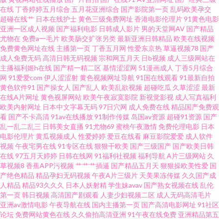
在线
丁香婷婷五月综合
五月花亚洲综合
国产影院第一页
乱码欧美孕交
91 俺去也成人电影 婷婷国产精品久久 91在线视频网站免费观看 欧美性爱影
超碰在线艹
日本在线护士
黄色三级免费网址
香港电影伦理片
91黄色电影
亚洲一区成人视频
国产福利电影
日韩成人影片
男的天堂网AV
国产精品
尤物在
免费a一毛片
欧美肠交扩张另类
最新亚洲日韩精品
欧美在线视频
音先锋 91九色女神蝌蚪 国产日韩欧美性爱 天天干天天 91美女小视频 国产av
免费黄色网址在线
主播第一页
丁香五月网
性爱东京热
草逼视频78
国产
成人免费无码
高清日韩无码视频
宗和网五月天
日b视频
成人三级网站在
资源 午夜福利九洲 AV福利啪啪 日干射操逼 91免费观看网站入口 黑人福利导
主播福利姬h在线
国产精一精二区
基情涩涩网
51漫画成人
丁香5月综合
网
91爱爱com
伊人涩涩射
黄色视频网址导航
91国在线观看
91最新自拍
黄色软件91
国产操女人
国产乱人
欧美乱欲视频
超碰吃瓜
久草涩涩
最新
航 探花剧情肏屄电影 91免费在线免费观看视频 国产精品掏空网 亚州福利精
在线A片网址
黄色视屏网站
欧美午夜寂寞影院
新视觉影视
成人写真福利
欧美内射网址
日本中文字幕无码
97日穴网
成人免费在线
精品国产免费观
品二区精品 WWW黄色片免费网站 日本二三二区精品专区 91给我女成人 传
看
国产不卡高清
91av在线播放
91制作传媒
岛国av资源
超碰91资源
国产
乱一乱二乱三
日韩美女直播
91尤物69
蜜桃午夜激情
免费伦理电影
日本
电影伦理片
黄瓜视频成人
性爱婷婷
爱豆在线看
麻豆影院爱爱
成人软件
媒视频免费在线看 日韩无码精品久久 91人草 四虎外网 91在线国产足交 欧美
视频
午夜宅男在线
91专区在线
狠狠干欧美
国产三级国产
国产欧美日韩
在线
97五月天婷婷
日韩在线网
91福利社视频
福利导航
A片三级网站
久
另类日韩在线 91com看片 白丝中出在线观看 欧美a片综合网 51吃瓜网乱子伦
草视频8
香蕉APP污视频
艹艹艹插逼
国产精品五月天
狠狠操欧美性爱
国
产绝色精品
精品孕妇无码视频
午夜A片三级片
天美果冻传媒
久久国产成
人精品
精品93久久久
日本人妖射精
学生妹avav
国产熟女视频在线
乱伦
精品 欧美性爱导航 先锋资源网站AV 91福利资源网 黄色视频A 午夜国产95 AV
第一页
韩日视频
高清国产剧观看
人妻少妇视频二区
成人无码高清毛片
亚洲av激情电影
午夜导航在线
国内主播第一页
国产高清电影网址
91社区
福利地址 蜜芽淫自拍 在线不卡av成人电影 白虎美女爆操91 欧美不卡123
论坛
免费网站黄色在线
久久偷拍高清亚洲
91午夜在线免费
亚洲精品第五