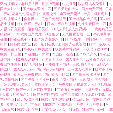
激情视频
|
AV电影男人网
|
香蕉污视频
|
av六月天
|
波多野吉衣伦理片
|
的
国产大片212
|
国产欧美亚洲一区
|
五月天歌曲大全
|
国产免费亚洲
|
日本
一级a
|
家庭乱伦理电影
|
午夜理论性
|
麻豆免费网站
|
欧美一级片毛片
|
黄瓜视频成人
|
自拍网91
|
黄色片免费观看
|
国产精品自产拍高
|
国内精
品小视频
|
精东麻豆一级A片
|
日本一级在线视频
|
先锋影音国产一区
|
多
人强伦姧免费看
|
偷偷撸天天操
|
91人人操
|
成人短视频app
|
欧美精品三
级视频
|
日韩欧美国产大片
|
91唐伯虎
|
久久性爱视频一区
|
深夜草草草
视频
|
操碰在线不卡
|
国产免费电影入口
|
日本a级片
|
日韩视频91
|
偷拍
操操
|
日韩伦理大全
|
第一福利在线
|
国内免费在线视频
|
日本一级成人
|
欧美色图论坛
|
午夜福利欧美肥婆
|
欧美毛茸茸视频
|
午夜理论福利片
|
欧美日韩自拍
|
91视频国产大片
|
岛国国产在线
|
国产玖玖久久
|
午夜亚
洲电影
|
91免费爱爱视频
|
泰国最美人妖
|
成人亚洲电
|
av性夜久久
|
免
费日本伦理片
|
97伦理影院
|
免费成年人网站
|
三级理伦理片
|
无码AV一
区二区
|
成人A片无码
|
国产福利精品视频
|
日韩成人伦理片
|
日本高清有
码视频
|
欧美日韩免费在线
|
国产欧美一区二
|
国产做受喷水动漫
|
国产
91自拍视频
|
国产午夜不卡片免
|
夜夜草成人网站
|
三级成人理伦电影
|
日韩无码电影专区
|
日本欧美第一页
|
免费看h
|
免费岛国大片
|
丝瓜视频
|
日韩精品国产一区
|
日韩欧美黄片
|
丁香五月米奇网
|
亚洲欧美在线精品
|
久草福利资源总站
|
国产日产欧产精
|
国产高清超
|
结衣波多野下载
|
国
产成年网
|
成人激情不卡
|
日韩午夜无码影视
|
精品成人网
|
夜夜影院资
源
|
欧美福利影院
|
丁香五月花影院
|
久草视频1
|
欧美a大片欧美片
|
91
视频看污
|
日韩av片在线
|
午夜精品久久久
|
91绿帽
|
91国产在线一区
|
草