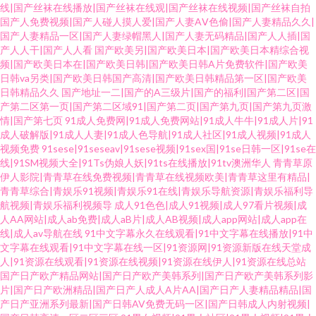
线|国产丝袜在线播放|国产丝袜在线观|国产丝袜在线视频|国产丝袜自拍
国产人免费视频|国产人碰人摸人爱|国产人妻AⅤ色偷|国产人妻精品久久|
国产人妻精品一区|国产人妻绿帽黑人|国产人妻无码精品|国产人人插|国
产人人干|国产人人看
国产欧美另|国产欧美日本|国产欧美日本精综合视
频|国产欧美日本在|国产欧美日韩|国产欧美日韩A片免费软件|国产欧美
日韩va另类|国产欧美日韩国产高清|国产欧美日韩精品第一区|国产欧美
日韩精品久久
国产地址一二|国产的A三级片|国产的福利|国产第二区|国
产第二区第一页|国产第二区域91|国产第二页|国产第九页|国产第九页激
情|国产第七页
91成人免费网|91成人免费网站|91成人牛牛|91成人片|91
成人破解版|91成人人妻|91成人色导航|91成人社区|91成人视频|91成人
视频免费
91sese|91seseav|91sese视频|91sex国|91se日韩一区|91se在
线|91SM视频大全|91Ts伪娘人妖|91ts在线播放|91tv澳洲华人
青青草原
伊人影院|青青草在线免费视频|青青草在线视频欧美|青青草这里有精品|
青青草综合|青娱乐91视频|青娱乐91在线|青娱乐导航资源|青娱乐福利导
航视频|青娱乐福利视频导
成人91色色|成人91视频|成人97看片视频|成
人AA网站|成人ab免费|成人aB片|成人AB视频|成人app网站|成人app在
线|成人av导航在线
91中文字幕永久在线观看|91中文字幕在线播放|91中
文字幕在线观看|91中文字幕在线一区|91资源网|91资源新版在线天堂成
人|91资源在线观看|91资源在线视频|91资源在线伊人|91资源在线总站
国产日产欧产精品网站|国产日产欧产美韩系列|国产日产欧产美韩系列影
片|国产日产欧洲精品|国产日产人成人A片AA|国产日产人妻精品精品|国
产日产亚洲系列最新|国产日韩AV免费无码一区|国产日韩成人内射视频|