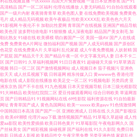
利在线视频直播
一区xxxxx
岛国大片免费视频
一道日本亚洲香蕉
国产91
高清精品
国产一区二区福利
伦理在线播放
人妻无码精品
91自拍在线观看
集 91在线精品免费视频 91影院播放日本成人电影 九一久久精品 欧美123视
国产一级片内射
夜夜骑青青草
欧美色图人妻
在线免费欧美视频
免费黄色
毛片
成人精品无码视频
欧美午夜极品
性欧美ⅩⅩⅩⅩ乱
欧美色色六月天
频 先锋Av中文区 欧美亞洲日韓Aⅴ 久久玖玖 99在线精品国自产拍 91亚洲情侣
91影视网
午夜伦不卡
加勒比性爱网
青草国产在线视频
亚洲国产精品导航
欧美色淫
波多野结依电影
91狠狠撸
成人深夜电影
精品国产美女剃毛
加
勒比熟女
91碰在线
欧美裸模
萌白酱国产一区
美国一级AV
国产人在线成
偷拍久久 在线99大香蕉 91丝袜插麻豆 精品粉嫩久久懂色 色导航国产综合第
免费
免费黄色A片网址
微拍福利国产视频
国产人成无码视频
国产原创区
色花堂
在线免费黄A片
久草福利
乱伦家庭
成人午夜免费视频
人妖射精
国
一页 91热爆TS伪娘 国产精品久久av 91免视频免费看 久肏久久肏 日韩性爱建
产屁屁
国产精品天干天
国产精品午夜一区
中文字幕无码人妻
日本不卡二
区
国产日韩91
久草福利视频网
91日日夜夜91
超碰碰天天操
91草草酒店
视频
韩日一区二区
国产激情视频网站
成人视频日本
茄子视频污
亚洲色
材有限公司 91色福利视频导航 成人夜夜夜网 蜜桃视频网 五月天堂啪啪啪 91
欲天天
成人丝瓜视频下载
日韩逼网
精东传媒入口
黄wwww色
香港伦理
电影在线
成人影院在线播放
欧美足交一区二区
91视频电影
另类四虎
亚
免费在线观看资源站 超碰亚洲日韩 欧美男女网站 亚洲精品国产精品永久 久
洲东京热
国产不卡在线
91九色视频
日本天堂视频导航
日本三级光棍影院
91大神精品
欧美怡红院院二区
爱豆传媒观看网站
综合日韩欧美
草逼网首
页
国产日韩精品91
91视频网站在线
69性影院
福利资源在线
91自拍最新
久欧洲精品 婷婷五六月天 91人妻成人专区 国产9199 日本清高福利91 91视
网址
青青草国产成人
黄色岛国网站
欧美一xxxxx
欧美gayv
91色情激情网
中国韩国日本高清
国产国产一区
亚洲欧洲成人
日韩在线
久久国产影视综
频自 91豆花姐姐网站 久久一期二期 久久精品青 久久国产精品馆 大香蕉999
合
欧美69潮喷
伦理片app下载
激情视频国产精品
91草莓久草超碰
成人性
爱aa影院
欧美性爱插插
欧美日韩色黄片
91草莓影院
午夜电影网久久
国
产丝袜美女
国产精彩视频
操碰视屏
国产福利在线
91久久影院
免费日韩
热视频 91探花福利在线观看 五月天婷婷四房间激情 日本不卡免费性爱 人人
电影
日韩成人影视
欧美精品性交
午夜宅男免费
另类亚洲色情
家庭乱伦