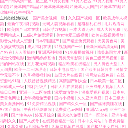
国产日韩高清一区二区三区
91男女视频|91男人社区|91男人视频|91男人
影院|91嫩草国产精品|91嫩草嫩草嫩草|91嫩草人人国产|91嫩草在线|91
你懂得|91牛牛国产
主站蜘蛛池模板：
国产美女视频一级
|
久久国产视频一区
|
欧美成年人视
频
|
最新午夜福利视频
|
无码人妻视频看看
|
超碰福利在线
|
毛片观看网
址
|
欧美国产日本在线
|
日韩浮力视频
|
一本大道无码
|
成人大片免费
|
免
费网站成人
|
二级c片免费观看
|
美女性爱三级视频
|
欧美在线视频播放
|
影音先锋成人资源
|
日本韩国国产
|
国产精选免费观看
|
天美黄色网
|
美
女插拔式视频
|
成人福利在线
|
91视频国产一区
|
最新日韩高清无码
|
国
产99在
|
人人看操碰
|
亚洲系列视频
|
91免费播放视频
|
哦美岛国大片
|
新
视觉伦理电影
|
激情网婷婷基地
|
另类天堂影院
|
黄色三级无码视频
|
很
污的网站在线
|
五月花无码视频
|
精品欧美在线精品
|
男人黄色天堂
|
人
人词典
|
欧美一二三级理论
|
日韩小电影网址
|
国产欧美日韩各类
|
激情文
学无毒不卡
|
久草视频福利站
|
岛国大片在线看
|
污网站在线免费
|
在线
资源站91碰
|
人妖瑟瑟视频精品
|
高清国产剧大全
|
日本欧美一区二区
|
日韩成人一级
|
福利社级片
|
日韩大片在线观看
|
亚洲成年人视频
|
人人
操日日撸
|
亚洲一卡二区在线
|
深爱激情黄色
|
深夜爱福利视频
|
日本免
费黄色网址
|
成年视频免费看
|
国内小视频
|
久久亚洲麻豆
|
日本三级大
|
美女自撸网站
|
91免费精品视频
|
国产精久久一区
|
国产丝袜美腿在线
|
97国产影院
|
午夜精品网影院
|
免费黄色av网址
|
亚洲A1无码
|
亚洲性综
合网
|
国产性色AV
|
婷五月综合
|
四虎永久免费
|
国产一区丝袜
|
亚洲午夜
福利久久
|
国产人妖兮
|
在线观看精品一区
|
日本中文网站
|
午夜免费福
利
|
久草久碰
|
a片网站免费
|
久草网视频在线看
|
国产极品美女在线
|
91