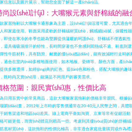
家信息以及圖片展示，幫助您全面了解這一產(chǎn)品。
時尚設(shè)計(jì)：大嘴猴元素與舒棉絨的融
款家居拖鞋以大嘴猴卡通形象為主題，設(shè)計(jì)活潑可愛，尤其適合
人和家庭使用。鞋面采用柔軟的舒棉絨材質(zhì)，觸感細(xì)膩，保暖性
，即使在寒冷的冬季也能為雙腳提供溫暖的呵護(hù)。舒棉絨不僅透氣性
，還具備吸濕排汗的特性，長時間穿著也不會感到悶熱或不適。鞋底則選
彈性牛筋材料，具有防滑、耐磨的優(yōu)點(diǎn)，能有效減輕行走時的
，適合在室內(nèi)多種地面使用，如木地板、瓷磚等。顏色方面，產(chǎn
提供多種選擇，如經(jīng)典的紅色、藍(lán)色和粉色，搭配大嘴猴的趣
，既時尚又實(shí)用，能滿足不同用戶的審美需求。
價格范圍：親民實(shí)惠，性價比高
為日用百貨中的常見商品，這款大嘴猴家居拖鞋的價格非常親民。根據(jù
場調(diào)查，2012年上市時的零售價通常在20-40元人民幣之間，具體
于銷售渠道和地區(qū)差異。線上電商平臺如淘寶、京東等常有促銷活動
格可能更低，而實(shí)體店則稍高一些。考慮到其優(yōu)質(zhì)的舒棉絨
筋底材質(zhì)，這款拖鞋的性價比極高，非常適合家庭批量購買或作為禮