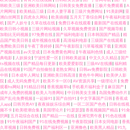
韩欧美三级
|
亚洲欧美日韩网站
|
日韩美女免费直播
|
三极片免费观看
|
A
片网网址
|
欧美精品三级
|
日本人妻字幕
|
三级片免费网址
|
91美剧网
|
亚
洲白丝网页
|
四虎永久网站
|
欧美插插
|
五月天丁香综合网
|
午夜福利老湿
机
|
国产人妖兮
|
久草在线在线
|
免费日本在线观看
|
最新国产在线观看
|
欧美日韩小视频
|
三级片网站视频
|
久草视频免费资源
|
国产视频导航
|
加勒比无码视频
|
97免费在线
|
国产福利电影在
|
日本韩国国产精品
|
精
品国产欧美日韩
|
成年视频在线看
|
高清福利电影
|
三级国产在线观看
|
免费欧美日韩
|
午夜丁香婷婷
|
国产午夜影院
|
污草莓视频下载
|
亚洲国
产视频在线
|
av天堂成
|
日本免费黄色网址
|
午夜福利色情
|
成人三级经
典电影
|
人妖操女
|
宁波性爱一区
|
日韩欧美超逼
|
中文久久久精品
|
国产
ts视频在线
|
国产精品每日更新
|
欧美爱爱影院
|
三级AV在线播
|
福利精
品在线视频
|
91国产自拍偷拍
|
老熟女网址
|
日韩av免费影院
|
日韩欧美
中韩
|
日本成年人网址
|
亚洲欧美日韩高清
|
黄色牛牛网站
|
欧美伊人影
院
|
成人无码免费毛片
|
欧美不卡一区0
|
AV资源共享
|
一级理论片
|
免费
观看hs网站
|
91精品日韩
|
香蕉视频草b
|
手机看片福利盒子
|
麻豆国产
|
成年人免费的视频
|
欧美人与兽网站
|
中日韩美女主播
|
岛国免费动作片
|
国产乱伦免费视频
|
一起操91
|
国产自拍91
|
中文字幕国产日韩
|
香蕉成
人app
|
日韩另类AY
|
夜夜操娱乐综合网
|
一区二区国产色色
|
日韩在线视
频不卡
|
欧美喷潮合集
|
美国理论片
|
91瑟瑟瑟
|
香蕉视频国产精品
|
91肏
屄网
|
五月花综合在线
|
国产精品一一在线
|
亚洲宅男午夜
|
91色在线播
放
|
91午夜福利国产
|
91在线免费视频
|
午夜影院操
|
日本女同电影
|
香蕉
久草视频
|
日韩免费视
|
国产福利区一
|
亚洲撸色
|
欧美黑人精品
|
91九