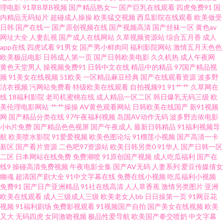
理电影
91草B草B视频
国产精品熟女一
国产巨乳在线观看
四虎免费91
国
乐人人爽 天堂色网 久久超碰成人 国产内射在线一区 色鬼综合国产 日韩超碰
内精品无码短片
超碰成人操操
欧美猛交视频
西瓜影院在线观看
欧美做受
日韩
国产在线一
国产原创视频在线
国产视频高清
国产丝袜一区
黄色av
网址大全
人妻乱视
国产成人在线网站
久草视频资源站
综合五月香
成人
手机福利 日韩免看一级a 91成人黄色电影大全 一本道欧美日A∨ 国产精品久
app在线
四虎试看
91男女
国产男小鲜肉同
福利影院网站
激情五月天色色
欧美极品电影
日韩成人第一页
国产日韩欧美电影
久久机热
成人午夜网
久福 五月天涩涩 日韩韩日免费视频 91次元看片 国产成人男男影院 色色
黄色天堂男人
操视频免费91
日韩中文在线
精品中的精品
97国产精品视
频
91美女在线视频
51欧美
一区精品麻豆经典
国产在线观看资源
波多野
洁衣视频
污网站免费看
特级欧美在线观看
自拍视频91
91艹艹
久草网在
seavtt 91官网在线看 大香蕉伊人婷婷 99九九久久 青青肏屄 91内射了美女 国
线
18福利影院
老司机蜜桃在线
成人精品一区二区
韩日爆乳无码三级
欧
美伦理电影网站
艹艹操操
AV黄色观看网站
日韩欧美在线国产
新91视频
产第86页 日韩欧美网站A片 91伊人在线自拍 久久一本 在线观看黑料av 韩国
网
国产精品分类在线
97午夜福利视频
岛国AV动作无码
波多野吉依电影
小h片免费
国产精品色色视屏
国产午夜成人
最新日韩精品
91福利视频导
航
欧美喷水影院
91爱爱视频
欧美色图论坛
91榴莲小视频
国产高清一卡
无码激情 超碰成人97 91在线观看视频网站 成人91制服社区 爱豆官网 91色情
新区
国产看片资源
二色吧97资源站
欧美日韩另类0
91华人
国产日韩一区
二区
日本网站在线免费
免费潮喷
91原创国产视频
成人吃瓜福利
国产在
影院 青青草热 69福利社首页 操婷婷导航 久草国内 深爱激情网综合 91国产福
线9
操碰高清免费视频
午夜电影全集
国产AV无码
人妻系列
爱豆传媒倩女
幽魂
超清国产剧大全
91中文字幕在线
免费在线小视频
吃瓜福利小视频
免费91
国产日产亚洲精品
91社在线高清
人人草香蕉
激情另类图片
亚洲
利在线视频 国产精品欧美性爱 色香焦AV 91久久福利视频导航 國産AV天美傳
欧美在线观看
成人三级成人三级
欧美老女人bb
日日操第一页
91网豆花
视频
91福利剧场
免费影视观看
91视频国产自拍
国产美女在线视频
欧美
媒 日日日草草操 91超碰碰在线 不卡AV电影在线 久久精品高潮 1024成人在线
又大
无码四虎
女同激吻视频
极品性爱导航
欧美国产拳交喷奶
中文字幕