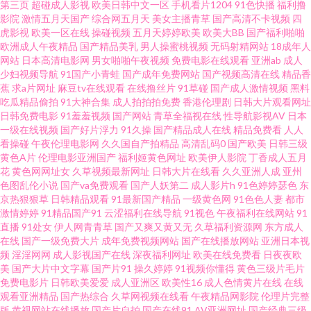
第三页
超碰成人影视
欧美日韩中文一区
手机看片1204
91色快播
福利撸
影院
激情五月天国产
综合网五月天
美女主播青草
国产高清不卡视频
四
观看 AV手机在线播放不卡 玖玖伊人热 香蕉蜜桃小视频 久久婷婷美女一区 亚
虎影视
欧美一区在线
操碰视频
五月天婷婷欧美
欧美大BB
国产福利啪啪
欧洲成人午夜精品
国产精品美乳
男人操蜜桃视频
无码射精网站
18成年人
洲午夜久久 91无码青久 精品国产成人 91免费观看官网入口 国产三级片91 日
网站
日本高清电影网
男女啪啪午夜视频
免费电影在线观看
亚洲ab
成人
少妇视频导航
91国产小青蛙
国产成年免费网站
国产视频高清在线
精品香
蕉
求a片网址
麻豆tv在线观看
在线撸丝片
91草碰
国产成人激情视频
黑料
韩AV免费 91n日韩中文 国产美女出水 日韩三极 91黑丝变态 俺去夜官网 欧美
吃瓜精品偷拍
91大神合集
成人拍拍拍免费
香港伦理剧
日韩大片观看网址
日韩免费电影
91羞羞视频
国产网站
青草全福视在线
性导航影视AV
日本
人妻丰满 91黑丝美女自慰 导航福利老牛 日本成人在线不卡 91麻豆蜜桃人妻
一级在线视频
国产好片浮力
91久操
国产精品成人在线
精品免费看
人人
看操碰
午夜伦理电影网
久久国自产拍精品
高清乱码0
国产欧美
日韩三级
黄色A片
伦理电影亚洲国产
福利姬黄色网址
欧美伊人影院
丁香成人五月
九一久久精品 亚洲福利一区二区 97黄色电影院 黑丝熟女影院安装下载 午夜
花
黄色网网址女
久草视频最新网址
日韩大片在线看
久久亚洲人成
亚州
色图乱伦小说
国产va免费观看
国产人妖第二
成人影片h
91色婷婷瑟色
东
se影院 91熟女 国产综合欧美日韩一 日日色天堂 91精品变态直播 黑丝在线观
京热狠狠草
日韩精品观看
91最新国产精品
一级黄色网
91色色人妻
都市
激情婷婷
91精品国产91
云涩福利在线导航
91视色
午夜福利在线网站
91
直播
91处女
伊人网青青草
国产又爽又黄又无
久草福利资源网
东方成人
看视频 五月开心激情网 91偷拍网123 国产在线视频第六页 天堂色五月 91乱
在线
国产一级免费大片
成年免费视频网站
国产在线播放网站
亚洲日本视
频
淫淫网网
成人影视国产在线
深夜福利网址
欧美在线免费看
日夜夜欧
子伦国内乱子伦 国产ts网站在线观看 午夜少妇成人导航 92国产视频 乱子伦
美
国产大片中文字幕
国产片91
操久婷婷
91视频你懂得
黄色三级片毛片
免费电影片
日韩欧美爱爱
成人亚洲区
欧美性16
成人色情黄片在线
在线
观看亚洲精品
国产热综合
久草网视频在线看
午夜精品网影院
伦理片完整
毛片国产 69天堂黄色影视A片 超碰操人人 麻豆日B在线视频 宅福利极品综合
版
黄视网站在线播放
国产片自拍
国产在线91
AV亚洲网址
国产经典三级