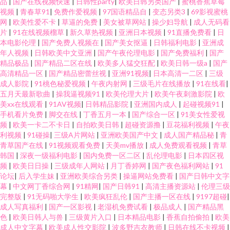
品
|
国产在线视频快速
|
日韩性party
|
欧美日韩另类国产
|
蜜桃香蕉草莓
视频
|
青春草91
|
免费作爱视频
|
97国语精品自
|
变态另类3
|
69影视蜜桃
网
|
欧美性爱不卡
|
草逼的免费
|
美女被草网站
|
操少妇导航
|
成人无码看
片
|
91在线视频榴草
|
新久草热视频
|
亚洲日本视频
|
91直播免费看
|
日
本电影伦理
|
国产免费人视频在
|
国产美女抠逼
|
日韩福利电影
|
亚洲成
年人视频
|
日韩欧美中文亚洲
|
国产午夜伦理电影
|
国产免费福利
|
国产
精品极品
|
国产精品二区在线
|
欧美多人猛交狂配
|
欧美日韩一级a
|
国产
高清精品一区
|
国产精品密蕾丝视
|
亚洲91视频
|
日本高清一二区
|
三级
成人影院
|
91桃色秘爱视频
|
午夜内射网
|
三级毛片在线播放
|
91在线看
|
五月天最新歌曲
|
操我逼视频91
|
欧美伦理大片
|
欧美午夜刺激影院
|
欧
美xx在线观看
|
91AV视频
|
日韩精品影院
|
亚洲国内成人
|
起碰视频91
|
手机看片免费
|
脚交在线
|
丁香五月一本
|
国产综合一区
|
91美女性爱视
频
|
欧美一卡二不卡日
|
自拍欧美日韩
|
超碰资源撸
|
豆花福利视频
|
午夜
利视频
|
91碰操
|
三级A片网站
|
亚洲欧美国产中文
|
成人国产精品秘
|
青
青草国产在线
|
91视频观看免费
|
天美mv播放
|
成人免费观看视频
|
青草
韩国
|
深夜一级福利电影
|
国内免费一区二区
|
乱伦理电影
|
日本四区视
频
|
欧美日日操
|
三级成年人网站
|
月丁香婷网
|
国产夜色福利网站
|
91
论坛
|
后入学生妹
|
亚洲欧美综合另类
|
操逼网站免费看
|
国产日韩中文字
幕
|
中文网丁香综合网
|
91精网
|
国产日韩91
|
高清主播资源站
|
伦理三级
完整版
|
91无码啪大学生
|
欧美疯狂乱伦
|
国产主播一区在线
|
9197超碰
|
成人写真福利
|
国产一区影视
|
老湿机免费试看
|
极品成人
|
国产精品黑
色
|
欧美日韩人与兽
|
三级黄片入口
|
日本精品电影
|
香蕉自拍偷拍
|
欧美
成人中文字幕
|
欧美成人性交影院
|
波多野吉衣教师
|
日韩在线不卡视频
|