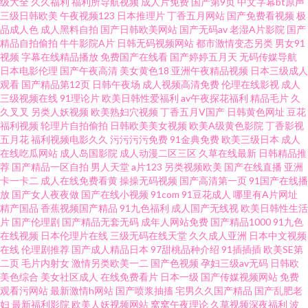
级大全
久久福利
福利所导航视频
成人片免费
国产第9页
中文字幕bt原声
三级日韩欧美
午夜视频123
日本推理片
丁香五月网站
国产免费看视频
极
线 九一在线网址 91福利精品人妻 久草在线免费av 一区一区一去一级 国产精
品成人色
成人黑料自拍
国产日韩欧美网站
国产无码av
老湿A片影院
国产
精品自拍偷拍
牛牛影院A片
日韩无码视频网站
都市激情变态另类
男女91
视频
字幕在线精品播放
免费国产在线看
国产婷婷五月天
无码传媒导航
品96久久 深夜色情污网址 91熟女蝌蚪视频 欧美亚一二三 91视频在线观看免
日本电影伦理
国产午夜高清
美女黄色18
亚洲午夜精品视频
日本三级成人
观看
国产精品第12页
日韩午夜场
成人视频高清免费
伦理在线影视
成人
费 伦理视频91 91观看链接 老司机AV网 51尤物视频 岛国电影 色久悠悠色成
三级视频在线
91理论片
欧美日韩性爱福利
av午夜探花福利
精品毛片
久
久叉叉
另类人妖视频
欧美熟妇穴视频
丁香五月V国产
日韩黄色网址
豆花
福利视频
轮理片自拍偷拍
日韩欧美美女视频
欧美A级黄色影院
丁香影视
人 91在线观看免费 天堂男人精品 欧美亚州另类 美日韩无码 91美女足交 麻豆
五月花
福利视频电影久久
污污污污免费
91金典免费
欧美三级日本
成人
在线吃瓜网站
成人岛国影院
成人动漫二区三区
久草在线最新
日韩精品推
成人综合 91啦九色绿帽 黄站在线观看91 91大神啪视频 黄色91网址 91福利
荐
国产精品一区自拍
男人天堂
a片123
另类视频欧美
国产在线直播
亚洲
卡一卡二
成人在线免费看黄
操操无码视频
国产高清第一页
91国产在线播
放
国产女人夜夜做
国产在线小视频
91com
91豆花成人
哪里有A片网址
社在线观看 91看片网页版 玖玖re热 91黄色视频大全 国产自拍三级视频 夜夜
精产国品
香蕉视频国产精品
91九色福利
成人国产无线视
欧美日韩性生活
片
国产伦理剧
国产精品无套无码
成年人网站免费
国产精品1000
91九色
精品一区二区无码 成人肏屄福利网站 色多多在线 91综合网海角社区色 欧美
在线视频
日本伦理片在线
三级无码在线天堂
久久成人亚洲
日本中文视频
在线
伦理剧推荐
国产成人精品日本
97甜桃品种介绍
91插插插
欧美SE第
二页
毛片内射女
激情另类欧美一二
国产色视频
孕妇三级av无码
日韩欧
图一区在线观看 91精品视频网 狠狠干综合网 亚洲熟妇爱ab 爱豆影院官网 日
美色综合
美女社区成人
在线免费看片
日本一级
国产传媒视频网站
免费
观看污网站
最新激情h网站
国产喷浆抽搐
宅男久久国产精品
国产乱肥老
本国产欧美在线 91欧美色色 久久六热视频 91人妻在线视频 日本阿V电影在
妇
最新福利影院
欧美人妖视频网站
窝窝午夜理论
久草视频深夜福利
波