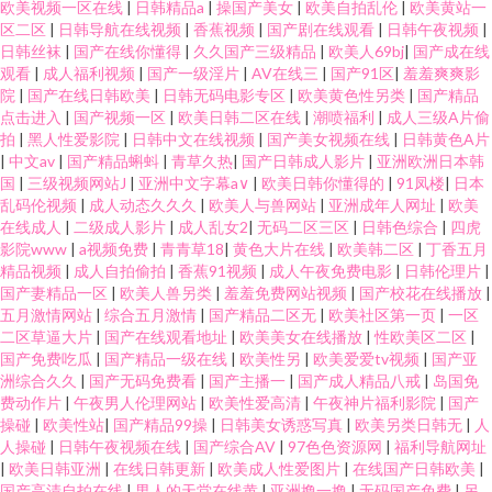
欧美视频一区在线
|
日韩精品a
|
操国产美女
|
欧美自拍乱伦
|
欧美黄站一
区二区
|
日韩导航在线视频
|
香蕉视频
|
国产剧在线观看
|
日韩午夜视频
|
日韩丝袜
|
国产在线你懂得
|
久久国产三级精品
|
欧美人69bj
|
国产成在线
观看
|
成人福利视频
|
国产一级淫片
|
AV在线三
|
国产91区
|
羞羞爽爽影
院
|
国产在线日韩欧美
|
日韩无码电影专区
|
欧美黄色性另类
|
国产精品
点击进入
|
国产视频一区
|
欧美日韩二区在线
|
潮喷福利
|
成人三级A片偷
拍
|
黑人性爱影院
|
日韩中文在线视频
|
国产美女视频在线
|
日韩黄色A片
|
中文av
|
国产精品蝌蚪
|
青草久热
|
国产日韩成人影片
|
亚洲欧洲日本韩
国
|
三级视频网站J
|
亚洲中文字幕a∨
|
欧美日韩你懂得的
|
91凤楼
|
日本
乱码伦视频
|
成人动态久久久
|
欧美人与兽网站
|
亚洲成年人网址
|
欧美
在线成人
|
二级成人影片
|
成人乱女2
|
无码二区三区
|
日韩色综合
|
四虎
影院www
|
a视频免费
|
青青草18
|
黄色大片在线
|
欧美韩二区
|
丁香五月
精品视频
|
成人自拍偷拍
|
香蕉91视频
|
成人午夜免费电影
|
日韩伦理片
|
国产妻精品一区
|
欧美人兽另类
|
羞羞免费网站视频
|
国产校花在线播放
|
五月激情网站
|
综合五月激情
|
国产精品二区无
|
欧美社区第一页
|
一区
二区草逼大片
|
国产在线观看地址
|
欧美美女在线播放
|
性欧美区二区
|
国产免费吃瓜
|
国产精品一级在线
|
欧美性另
|
欧美爱爱tv视频
|
国产亚
洲综合久久
|
国产无码免费看
|
国产主播一
|
国产成人精品八戒
|
岛国免
费动作片
|
午夜男人伦理网站
|
欧美性爱高清
|
午夜神片福利影院
|
国产
操碰
|
欧美性站
|
国产精品99操
|
日韩美女诱惑写真
|
欧美另类日韩无
|
人
人操碰
|
日韩午夜视频在线
|
国产综合AV
|
97色色资源网
|
福利导航网址
|
欧美日韩亚洲
|
在线日韩更新
|
欧美成人性爱图片
|
在线国产日韩欧美
|
国产高清自拍在线
|
男人的天堂在线黄
|
亚洲撸一撸
|
无码国产免费
|
另